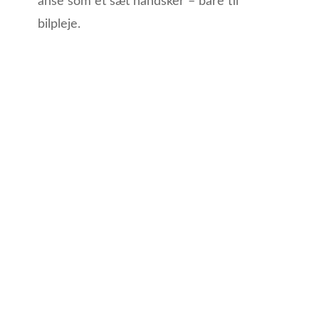
anse som et sæt handsker – bare til
bilpleje.