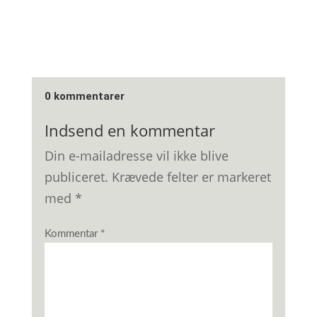
0 kommentarer
Indsend en kommentar
Din e-mailadresse vil ikke blive
publiceret.
Krævede felter er markeret
med
*
Kommentar
*