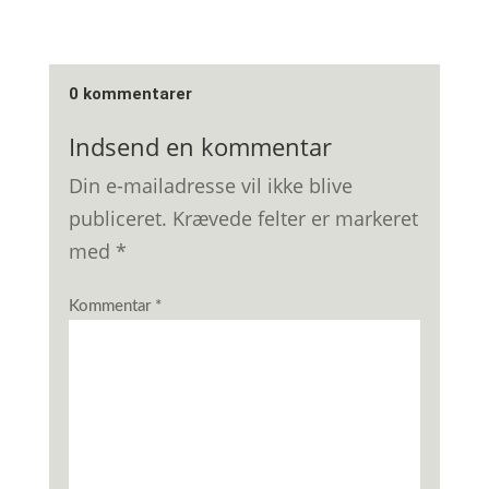
0 kommentarer
Indsend en kommentar
Din e-mailadresse vil ikke blive
publiceret.
Krævede felter er markeret
med
*
Kommentar
*