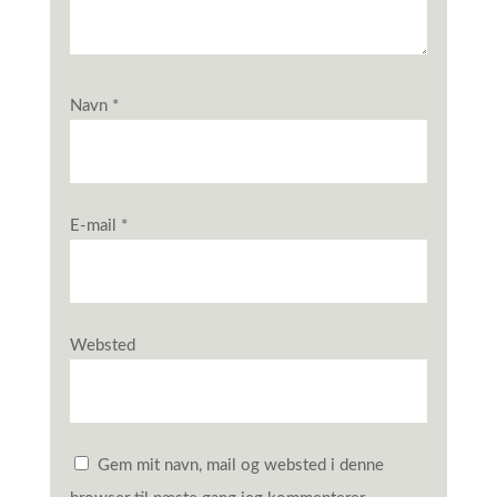
Navn
*
E-mail
*
Websted
Gem mit navn, mail og websted i denne