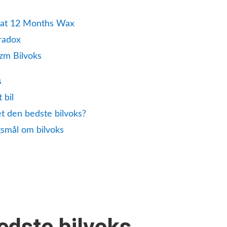
at 12 Months Wax
radox
izm Bilvoks
s
 bil
 den bedste bilvoks?
gsmål om bilvoks
edste bilvoks