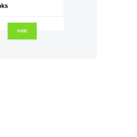
oks
KØB