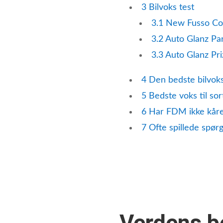
3
Bilvoks test
3.1
New Fusso Co
3.2
Auto Glanz Pa
3.3
Auto Glanz Pr
4
Den bedste bilvok
5
Bedste voks til sort
6
Har FDM ikke kåret
7
Ofte spillede spør
Verdens b