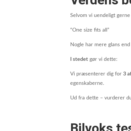
Selvom vi uendeligt gerne 
“One size fits all”
Nogle har mere glans end
I stedet
gør vi dette:
Vi præsenterer dig for
3 a
egenskaberne.
Ud fra dette – vurderer du
Bilvoks te