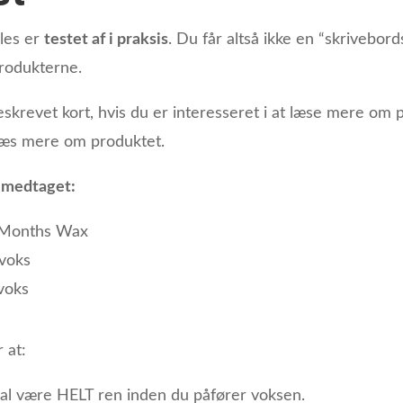
ales er
testet af i praksis
. Du får altså ikke en “skrivebor
produkterne.
skrevet kort, hvis du er interesseret i at læse mere om p
læs mere om produktet.
i medtaget:
 Months Wax
voks
voks
 at:
skal være HELT ren inden du påfører voksen.