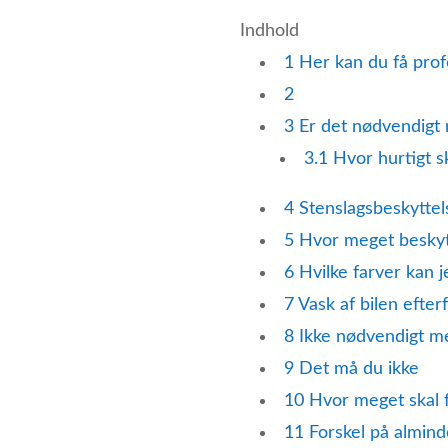
Indhold
1
Her kan du få prof
2
3
Er det nødvendigt 
3.1
Hvor hurtigt s
4
Stenslagsbeskyttels
5
Hvor meget beskytt
6
Hvilke farver kan j
7
Vask af bilen efter
8
Ikke nødvendigt me
9
Det må du ikke
10
Hvor meget skal f
11
Forskel på alminde