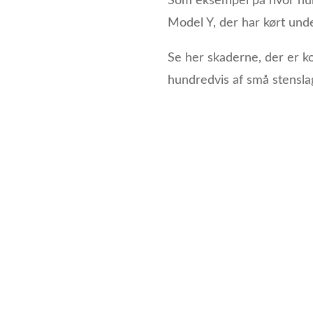
Som eksempel på hvor hurti
Model Y, der har kørt un
Se her skaderne, der er 
hundredvis af små stensla