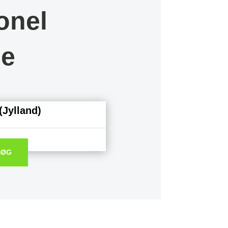
onel
se
(Jylland)
SØG