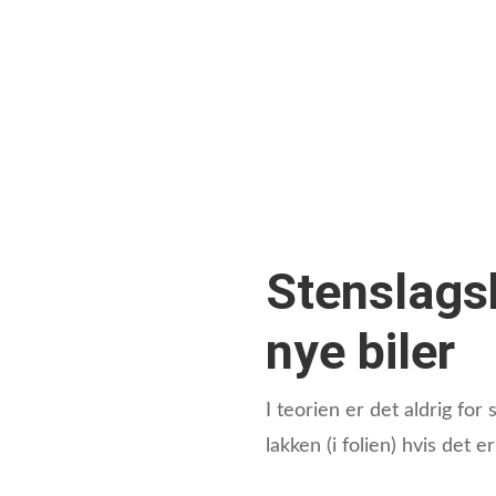
Stenslagsb
nye biler
I teorien er det aldrig fo
lakken (i folien) hvis det e