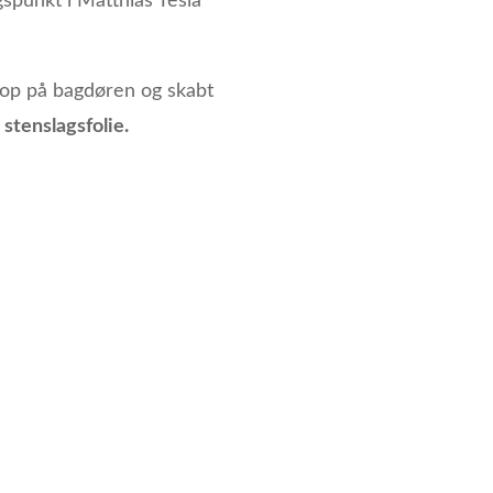
spunkt i Matthias Tesla
 op på bagdøren og skabt
stenslagsfolie.