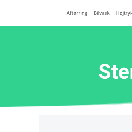
Aftørring
Bilvask
Højtry
Ste