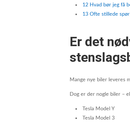
12
Hvad bør jeg få b
13
Ofte stillede spø
Er det nø
stenslags
Mange nye biler leveres m
Dog er der nogle biler – 
Tesla Model Y
Tesla Model 3