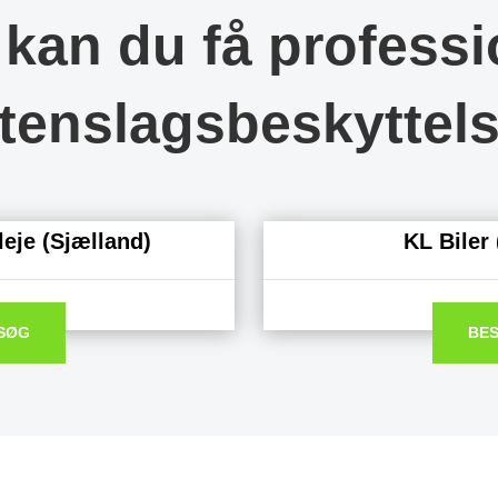
 kan du få professi
tenslagsbeskyttel
eje (Sjælland)
KL Biler 
SØG
BE