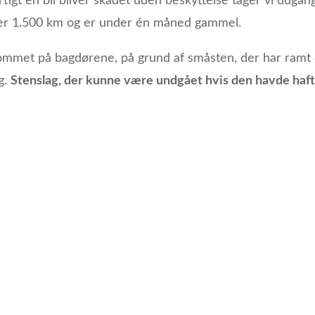
gt en bil bliver skadet uden beskyttelse tager vi udgang
der 1.500 km og er under én måned gammel.
kommet på bagdørene, på grund af småsten, der har ramt
g.
Stenslag, der kunne være undgået hvis den havde haft 