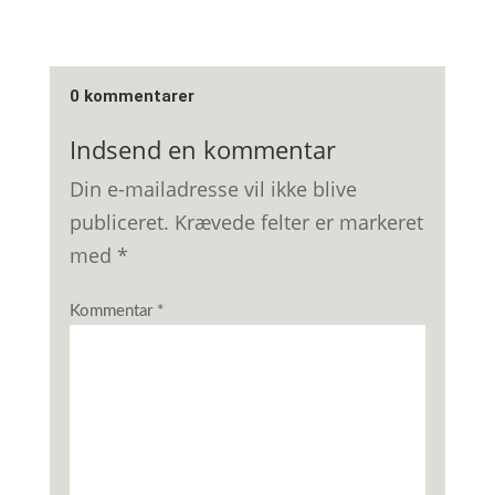
0 kommentarer
Indsend en kommentar
Din e-mailadresse vil ikke blive
publiceret.
Krævede felter er markeret
med
*
Kommentar
*