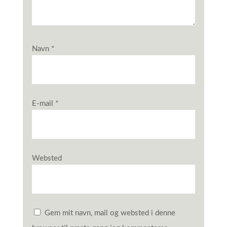
Navn
*
E-mail
*
Websted
Gem mit navn, mail og websted i denne