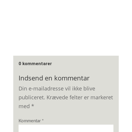
0 kommentarer
Indsend en kommentar
Din e-mailadresse vil ikke blive
publiceret.
Krævede felter er markeret
med
*
Kommentar
*