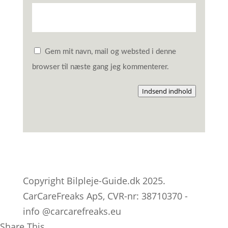
Gem mit navn, mail og websted i denne
browser til næste gang jeg kommenterer.
Indsend indhold
Copyright Bilpleje-Guide.dk 2025.
CarCareFreaks ApS, CVR-nr: 38710370 -
info @carcarefreaks.eu
Share This