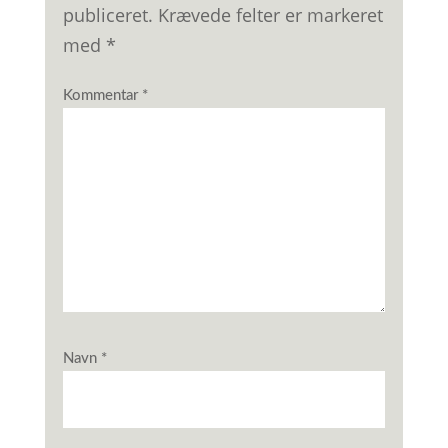
publiceret.
Krævede felter er markeret
med
*
Kommentar
*
Navn
*