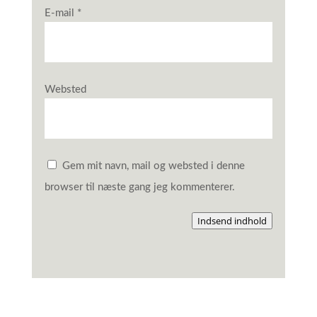
E-mail
*
Websted
Gem mit navn, mail og websted i denne
browser til næste gang jeg kommenterer.
Indsend indhold