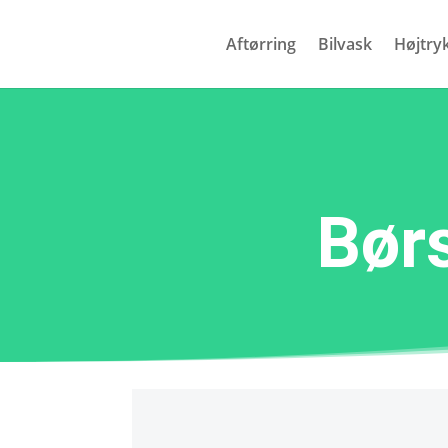
Aftørring
Bilvask
Højtry
Børs