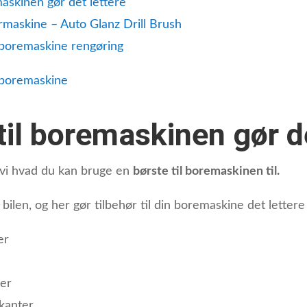
askinen gør det lettere
ermaskine – Auto Glanz Drill Brush
 boremaskine rengøring
 boremaskine
til boremaskinen gør de
vi hvad du kan bruge en
børste til boremaskinen til.
bilen, og her gør tilbehør til din boremaskine det lettere
er
ter
 kanter