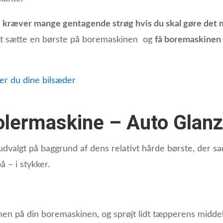
r
kræver mange gentagende strøg hvis du skal gøre det 
 at sætte en børste på boremaskinen og
få boremaskinen t
er du dine bilsæder
polermaskine – Auto Glanz
udvalgt på baggrund af dens relativt hårde børste, der sam
å – i stykker.
nen på din boremaskinen, og sprøjt lidt tæpperens middel