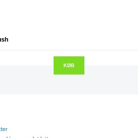
ush
KØB
ter