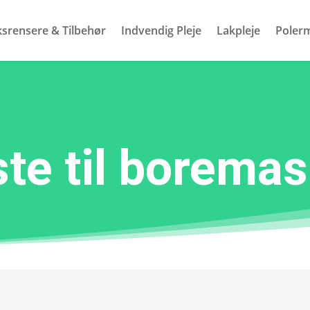
ksrensere & Tilbehør
Indvendig Pleje
Lakpleje
Polerm
te til borema