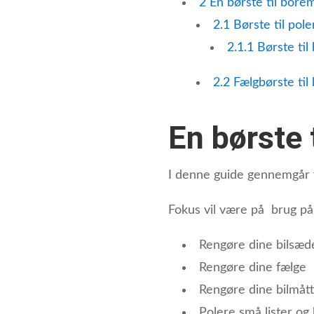
2
En børste til borem
2.1
Børste til pol
2.1.1
Børste til
2.2
Fælgbørste til
En børste 
I denne guide gennemgår 
Fokus vil være på brug på 
Rengøre dine bilsæd
Rengøre dine fælge
Rengøre dine bilmåt
Polere små lister og